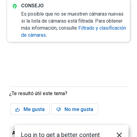
Es posible que no se muestren cámaras nuevas
si la lista de cámaras está filtrada. Para obtener
más información, consulte
Filtrado y clasificación
de cámaras
.
¿Te resultó útil este tema?
Me gusta
No me gusta
Anterior
Siguiente
Log in to get a better content