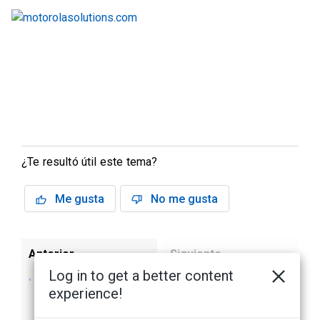
¿Te resultó útil este tema?
Me gusta
No me gusta
Anterior
Siguiente
Log in to get a better content
Revisión de
No hay tema siguiente
experience!
eventos de
detección de armas