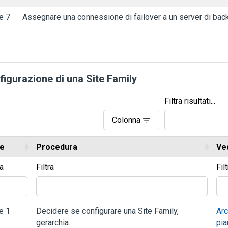
e 7
Assegnare una connessione di failover a un server di bac
figurazione di una Site Family
Filtra risultati...
Colonna
e
Procedura
Ve
ra
Filtra
Fil
e 1
Decidere se configurare una Site Family,
Arc
gerarchia.
pia