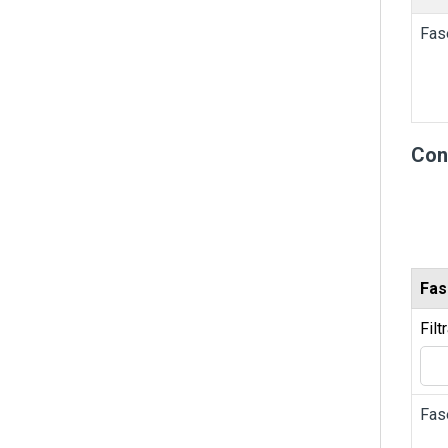
Fas
Con
Fas
Filt
Fas