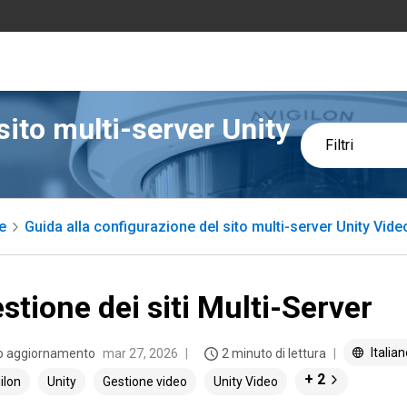
sito multi-server Unity
Filtri
e
Guida alla configurazione del sito multi-server Unity Vide
stione dei siti Multi-Server
Italia
o aggiornamento
mar 27, 2026
2 minuto di lettura
+ 2
ilon
Unity
Gestione video
Unity Video