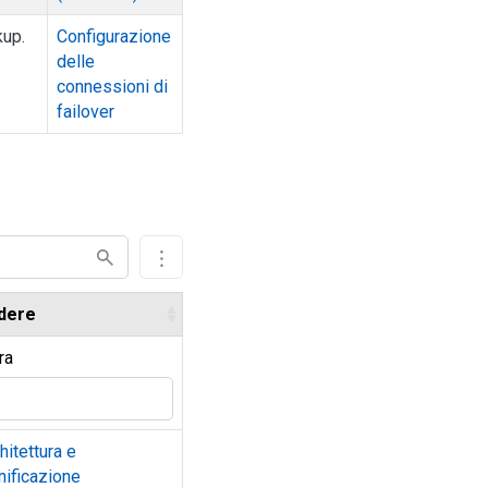
kup.
Configurazione
delle
connessioni di
failover
dere
tra
hitettura e
nificazione