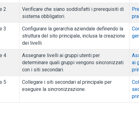
e 2
Verificare che siano soddisfatti i prerequisiti di
Pre
sistema obbligatori.
pra
e 3
Configurare la gerarchia aziendale definendo la
Con
struttura del sito principale, inclusa la creazione
ger
dei livelli.
e 4
Assegnare livelli ai gruppi utenti per
Ass
determinare quali gruppi vengono sincronizzati
ai 
con i siti secondari.
pri
e 5
Collegare i siti secondari al principale per
Col
eseguire la sincronizzazione.
sec
pri