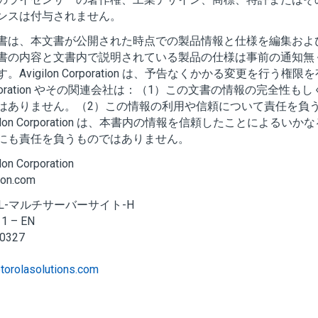
ンスは付与されません。
書は、本文書が公開された時点での製品情報と仕様を編集およ
書の内容と文書内で説明されている製品の仕様は事前の通知無
す。
Avigilon
Corporation
は、予告なくかかる変更を行う権限を
ration
やその関連会社は：（1）この文書の情報の完全性もし
はありません。（2）この情報の利用や信頼について責任を負
lon
Corporation
は、本書内の情報を信頼したことによるいかな
にも責任を負うものではありません。
lon
Corporation
lon.com
ML-マルチサーバーサイト-H
:
1
–
EN
0327