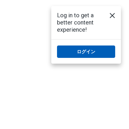
Log in to get a
better content
experience!
ログイン