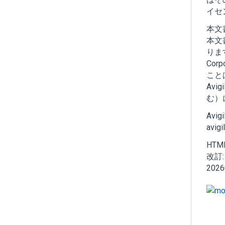
イセ
本文
本文
りま
Corpo
こと
Avigi
む）
Avigi
avigi
HT
改訂
2026