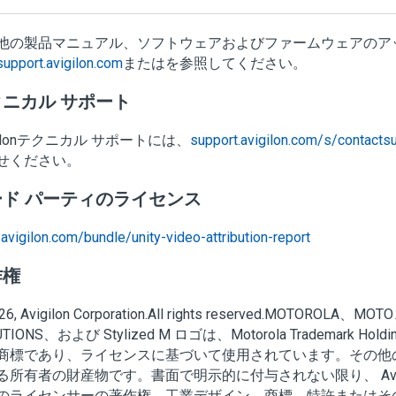
他の製品マニュアル、ソフトウェアおよびファームウェアのア
support.avigilon.com
またはを参照してください。
ニカル サポート
lon
テクニカル サポートには、
support.avigilon.com/s/contacts
せください。
ード パーティのライセンス
avigilon.com/bundle/unity-video-attribution-report
作権
26
,
Avigilon
Corporation
.All rights reserved.MOTOROLA、M
UTIONS、および Stylized M ロゴは、Motorola Trademark Hol
商標であり、ライセンスに基づいて使用されています。その他
る所有者の財産物です。書面で明示的に付与されない限り、
Av
のライセンサーの著作権、工業デザイン、商標、特許またはそ