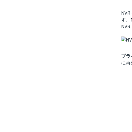
NV
す。
NV
プラ
に再