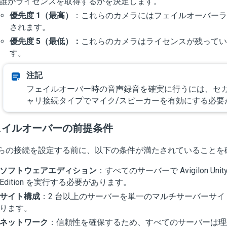
誰がライセンスを取得するかを決定します。
優先度 1（最高）
：これらのカメラにはフェイルオーバーラ
されます。
優先度 5（最低）：
これらのカメラはライセンスが残ってい
す。
フェイルオーバー時の音声録音を確実に行うには、セ
ャリ接続タイプでマイク/スピーカーを有効にする必要
ェイルオーバーの前提条件
らの接続を設定する前に、以下の条件が満たされていることを
ソフトウェアエディション
：すべてのサーバーで Avigilon Unity Vi
Edition を実行する必要があります。
サイト構成
：2 台以上のサーバーを単一のマルチサーバーサ
ります。
ネットワーク
：信頼性を確保するため、すべてのサーバーは理