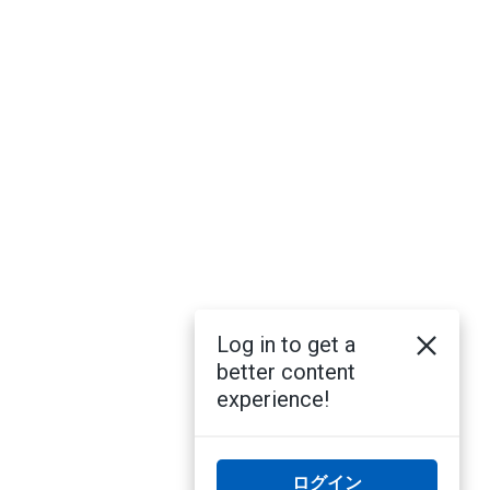
Log in to get a
better content
experience!
ログイン