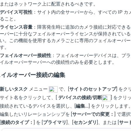
またはネットワーク上に配置されるべきです。
デバイス可視性
：サイト内の全サーバーから、すべての IP 
ること。
ライセンス容量
：障害発生時に追加のカメラ接続に対応できる
ーバーに十分なフェイルオーバーライセンスが保持されている
い。この機能を使用するカメラごとに専用のフェイルオーバー
す。
フェイルオーバー接続性
：フェイルオーバーデバイスは、プラ
イルオーバーサーバーへの接続性のみを必要とします。
ェイルオーバー接続の編集
新しいタスク
メニュー
で、[
サイトのセットアップ
] を
サイト名をクリックして、[
デバイスの接続/切断
] をク
接続されているデバイスを選択し、[
編集…
] をクリックします
編集したいリレーションシップを [
サーバーでの変更：
] で選
[
接続のタイプ：
] を [
プライマリ
]、[
セカンダリ
]、または [
サー