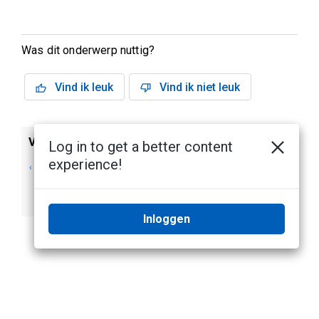
Was dit onderwerp nuttig?
Vind ik leuk
Vind ik niet leuk
Vorige
Volgende
Log in to get a better content
experience!
Zichtbare Detectie
Overzicht van de
van vuurwapens
implementatie van
Vuurwapendetectie
Inloggen