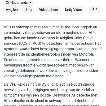
Nederlands
+ 3
Avigilon
Unity
Videobeheer
Unity Video
VFD is ontworpen met een human-in-the-loop-aanpak en
vermindert valse positieven en alarmmoeheid door AI te
gebruiken om handvuurwapens in
Avigilon
Unity
Cloud
-
services (UCS of ACS) te detecteren en te bevestigen. Het
systeem waarschuwt beveiligingsoperators automatisch of
integreert de incidentbeheeroplossingen van Motorola
Solutions om gebeurtenissen te verifiëren. Wanneer een
beveiligingsreactie wordt geëscaleerd, met behulp van
vooraf gedefinieerde workflows, ontvangen andere leden
van het beveiligingsteam meldingen.
De VFD-oplossing van
Avigilon
biedt niet-opdringerige
bewaking van bedreigingen met behulp van de zichtbare
lichtcamera's van een locatie. De hybride AI-detectie met
AI-verificatie in de cloud is ontworpen om detecties te